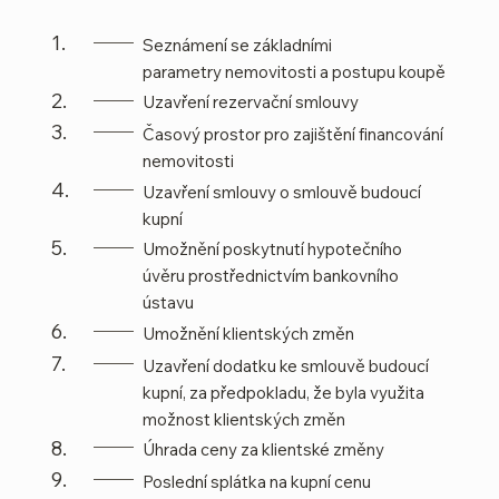
1.
Seznámení se základními
parametry nemovitosti a postupu koupě
2.
Uzavření rezervační smlouvy
3.
Časový prostor pro zajištění financování
nemovitosti
4.
Uzavření smlouvy o smlouvě budoucí
kupní
5.
Umožnění poskytnutí hypotečního
úvěru prostřednictvím bankovního
ústavu
6.
Umožnění klientských změn
7.
Uzavření dodatku ke smlouvě budoucí
kupní, za předpokladu, že byla využita
možnost klientských změn
8.
Úhrada ceny za klientské změny
9.
Poslední splátka na kupní cenu