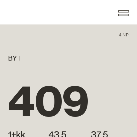
4.NP
BYT
409
1+kk
43.5
37.5