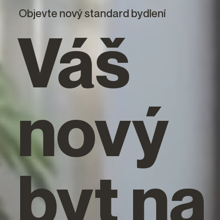
Objevte nový standard bydlení
Váš
nový
byt na